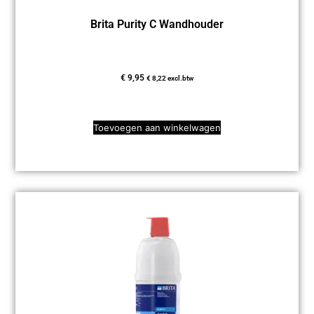
Brita Purity C Wandhouder
€
9,95
€
8,22
excl.btw
Toevoegen aan winkelwagen