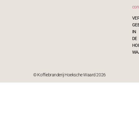
con
VE
GE
IN
DE
HO
WA
© Koffiebranderij Hoeksche Waard 2026