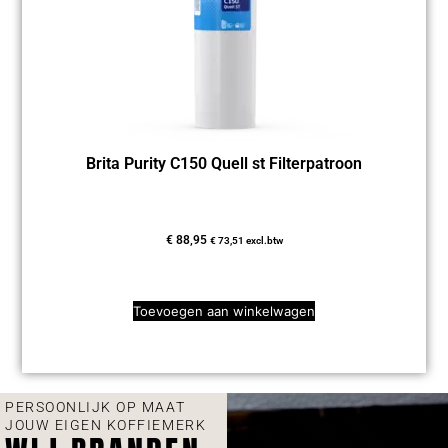
Brita Purity C150 Quell st Filterpatroon
€
88,95
€
73,51
excl.btw
Toevoegen aan winkelwagen
PERSOONLIJK OP MAAT
JOUW EIGEN KOFFIEMERK