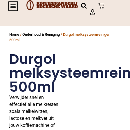
PRIVATE LABEL KOFFIE
Home
/
Onderhoud & Reiniging
/ Durgol melksysteemreiniger
500ml
Durgol
melksysteemrein
500ml
Verwijder snel en
effectief alle melkresten
zoals melkeiwitten,
lactose en melkvet uit
jouw koffiemachine of