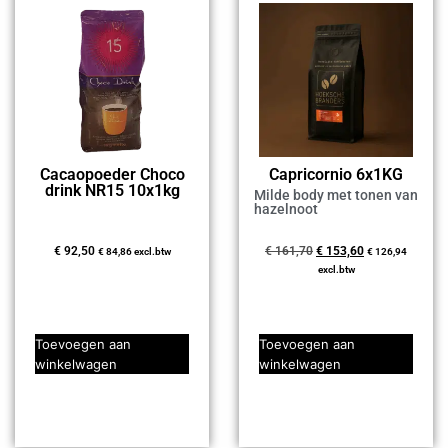
Cacaopoeder Choco
Capricornio 6x1KG
drink NR15 10x1kg
Milde body met tonen van
hazelnoot
€
92,50
€
161,70
€
153,60
€
84,86
excl.btw
€
126,94
excl.btw
Toevoegen aan
Toevoegen aan
winkelwagen
winkelwagen