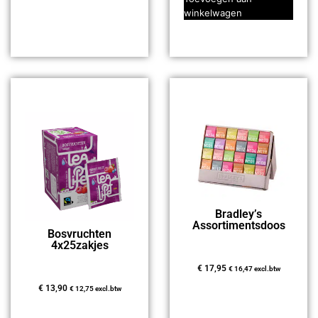
winkelwagen
Bradley’s
Assortimentsdoos
Bosvruchten
4x25zakjes
€
17,95
€
16,47
excl.btw
€
13,90
€
12,75
excl.btw