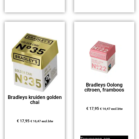
Bradleys Oolong
citroen, framboos
Bradleys kruiden golden
chai
€
17,95
€
16,47
excl.btw
€
17,95
€
16,47
excl.btw
Toevoegen aan