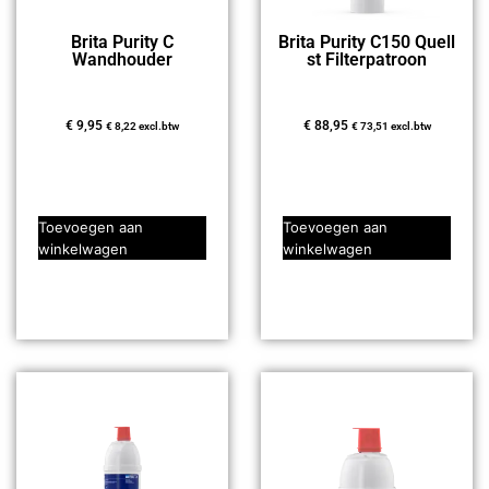
Brita Purity C
Brita Purity C150 Quell
Wandhouder
st Filterpatroon
€
9,95
€
88,95
€
8,22
excl.btw
€
73,51
excl.btw
Toevoegen aan
Toevoegen aan
winkelwagen
winkelwagen