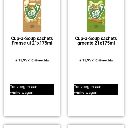
Cup-a-Soup sachets
Cup-a-Soup sachets
Franse ui 21x175ml
groente 21x175ml
€
13,95
€
13,95
€
12,80
excl.btw
€
12,80
excl.btw
Toevoegen aan
Toevoegen aan
winkelwagen
winkelwagen