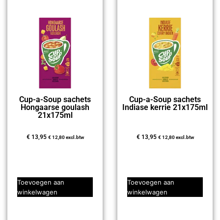
Cup-a-Soup sachets
Cup-a-Soup sachets
Hongaarse goulash
Indiase kerrie 21x175ml
21x175ml
€
13,95
€
13,95
€
12,80
excl.btw
€
12,80
excl.btw
Toevoegen aan
Toevoegen aan
winkelwagen
winkelwagen