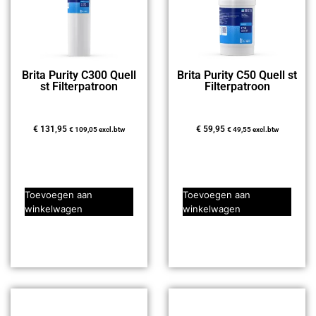
Brita Purity C300 Quell
Brita Purity C50 Quell st
st Filterpatroon
Filterpatroon
€
131,95
€
59,95
€
109,05
excl.btw
€
49,55
excl.btw
Toevoegen aan
Toevoegen aan
winkelwagen
winkelwagen