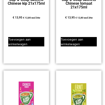
Chinese kip 21x175ml
Chinese tomaat
21x175ml
€
13,95
€
13,95
€
12,80
excl.btw
€
12,80
excl.btw
Toevoegen aan
Toevoegen aan
winkelwagen
winkelwagen