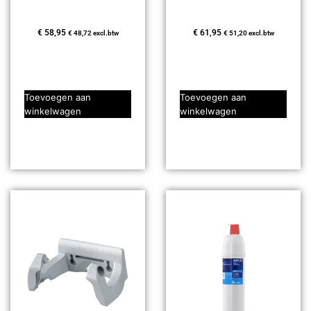
€
58,95
€
61,95
€
48,72
excl.btw
€
51,20
excl.btw
Toevoegen aan
Toevoegen aan
winkelwagen
winkelwagen