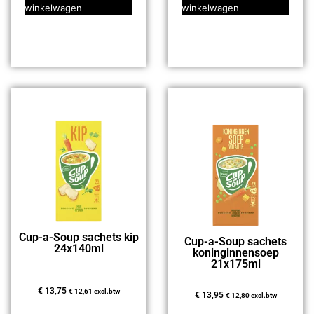
winkelwagen
winkelwagen
Cup-a-Soup sachets kip
Cup-a-Soup sachets
24x140ml
koninginnensoep
21x175ml
€
13,75
€
12,61
excl.btw
€
13,95
€
12,80
excl.btw