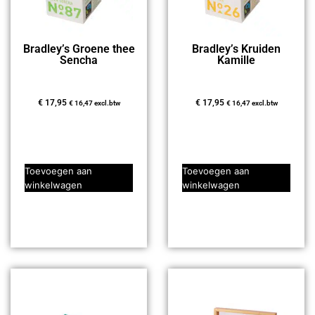
Bradley’s Groene thee
Bradley’s Kruiden
Sencha
Kamille
€
17,95
€
17,95
€
16,47
excl.btw
€
16,47
excl.btw
Toevoegen aan
Toevoegen aan
winkelwagen
winkelwagen