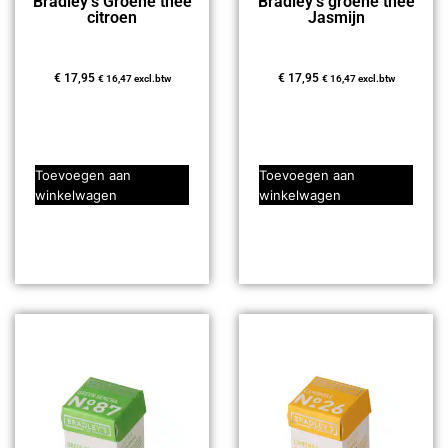
Bradley’s Groene thee
Bradley’s groene thee
citroen
Jasmijn
€
17,95
€
17,95
€
16,47
excl.btw
€
16,47
excl.btw
Toevoegen aan
Toevoegen aan
winkelwagen
winkelwagen