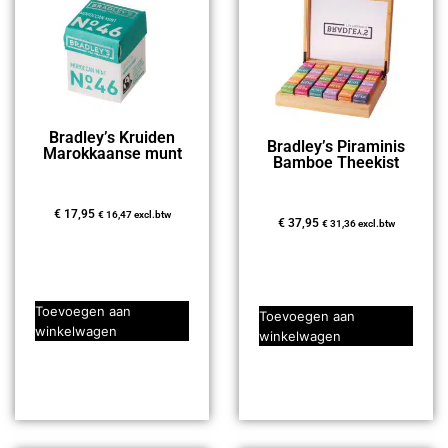
Bradley’s Kruiden
Bradley’s Piraminis
Marokkaanse munt
Bamboe Theekist
€
17,95
€
16,47
excl.btw
€
37,95
€
31,36
excl.btw
Toevoegen aan
Toevoegen aan
winkelwagen
winkelwagen