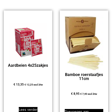
Aardbeien 4x25zakjes
Bamboe roerstaafjes
11cm
€
13,35
€
12,25
excl.btw
€
8,95
€
7,40
excl.btw
Lees verder
Toevoegen aan