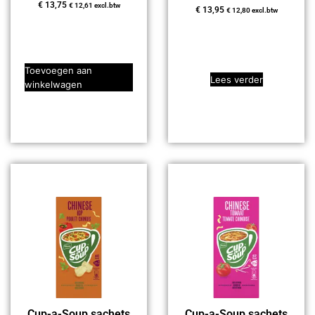
€
13,75
€
12,61
excl.btw
€
13,95
€
12,80
excl.btw
Toevoegen aan
Lees verder
winkelwagen
Cup-a-Soup sachets
Cup-a-Soup sachets