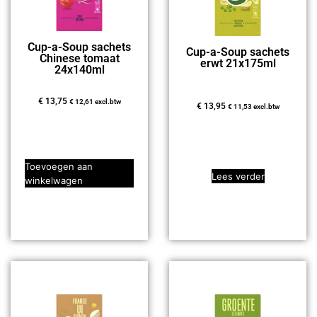
Cup-a-Soup sachets
Cup-a-Soup sachets
Chinese tomaat
erwt 21x175ml
24x140ml
€
13,75
€
12,61
excl.btw
€
13,95
€
11,53
excl.btw
Toevoegen aan
Lees verder
winkelwagen