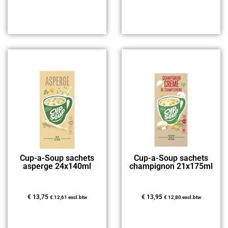
Cup-a-Soup sachets
Cup-a-Soup sachets
asperge 24x140ml
champignon 21x175ml
€
13,75
€
13,95
€
12,61
excl.btw
€
12,80
excl.btw