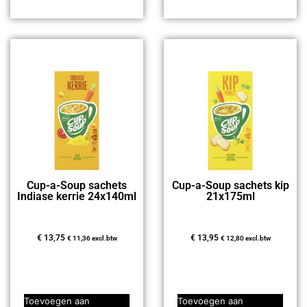
Cup-a-Soup sachets
Cup-a-Soup sachets kip
Indiase kerrie 24x140ml
21x175ml
€
13,75
€
13,95
€
11,36
excl.btw
€
12,80
excl.btw
Toevoegen aan
Toevoegen aan