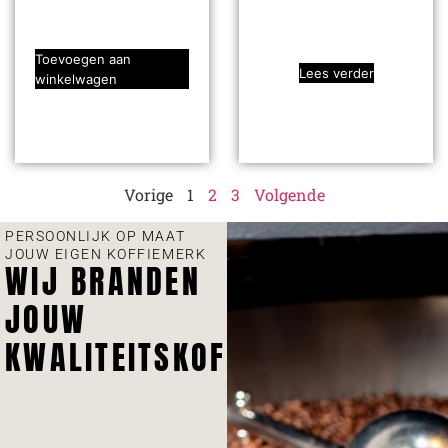
Toevoegen aan
Lees verder
winkelwagen
Vorige
1
2
3
Volgende
PERSOONLIJK OP MAAT
JOUW EIGEN KOFFIEMERK
WIJ BRANDEN
JOUW
KWALITEITSKOFFIE