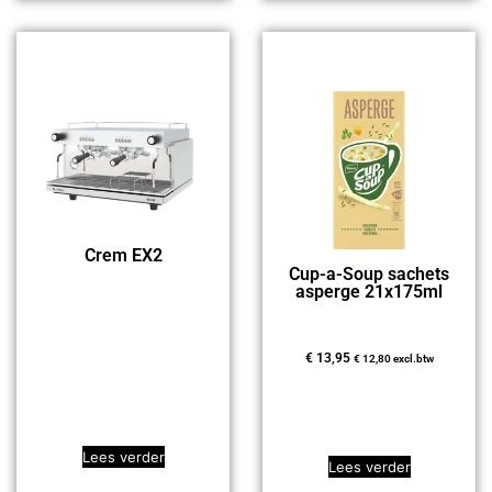
Crem EX2
Cup-a-Soup sachets
asperge 21x175ml
€
13,95
€
12,80
excl.btw
Lees verder
Lees verder