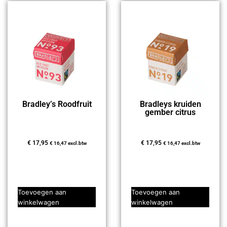
Bradley’s Roodfruit
Bradleys kruiden
gember citrus
€
17,95
€
17,95
€
16,47
excl.btw
€
16,47
excl.btw
Toevoegen aan
Toevoegen aan
winkelwagen
winkelwagen