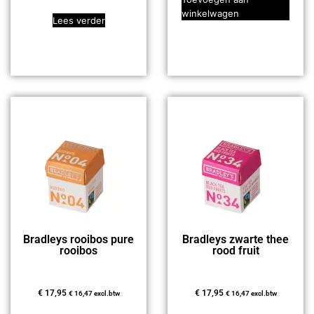
winkelwagen
Lees verder
Bradleys rooibos pure
Bradleys zwarte thee
rooibos
rood fruit
€
17,95
€
17,95
€
16,47
excl.btw
€
16,47
excl.btw