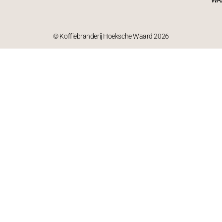
WA
© Koffiebranderij Hoeksche Waard 2026