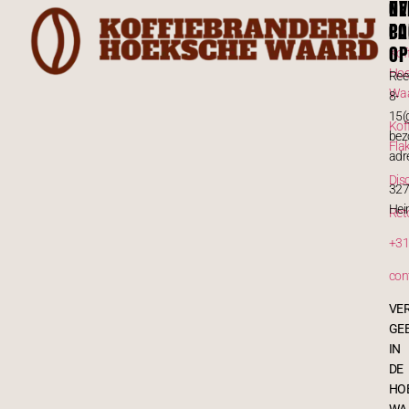
OV
N
PA
CO
OP
Kof
Hoe
Ree
Wa
8-
15(
Kof
bez
Fla
adr
Dis
32
Hei
Ret
+31
con
VE
GE
IN
DE
HO