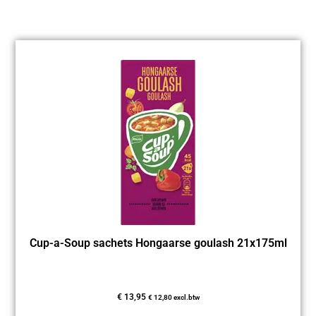
Cup-a-Soup sachets Hongaarse goulash 21x175ml
€
13,95
€
12,80
excl.btw