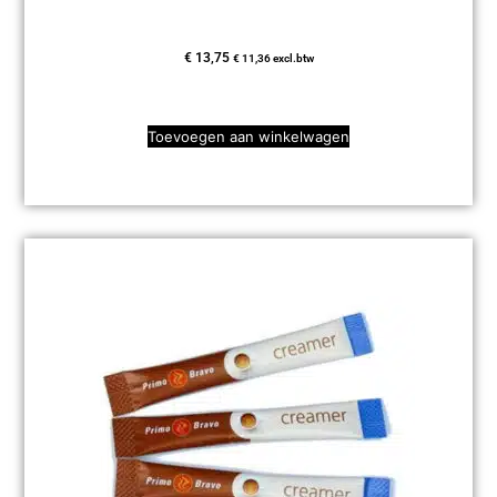
€
13,75
€
11,36
excl.btw
Toevoegen aan winkelwagen