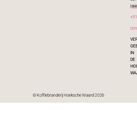
Hei
Ret
+31
con
VE
GE
IN
DE
HO
WA
© Koffiebranderij Hoeksche Waard 2026