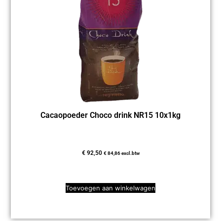
Cacaopoeder Choco drink NR15 10x1kg
€
92,50
€
84,86
excl.btw
Toevoegen aan winkelwagen