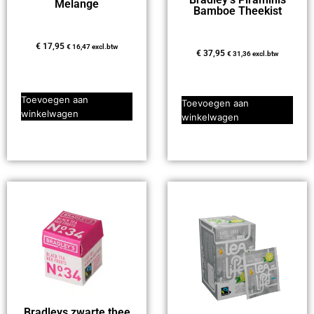
Melange
Bamboe Theekist
€
17,95
€
16,47
excl.btw
€
37,95
€
31,36
excl.btw
Toevoegen aan
Toevoegen aan
winkelwagen
winkelwagen
Bradleys zwarte thee