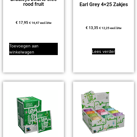
rood fruit
Earl Grey 4×25 Zakjes
€
17,95
€
16,47
excl.btw
€
13,35
€
12,25
excl.btw
Toevoegen aan
Lees verder
winkelwagen