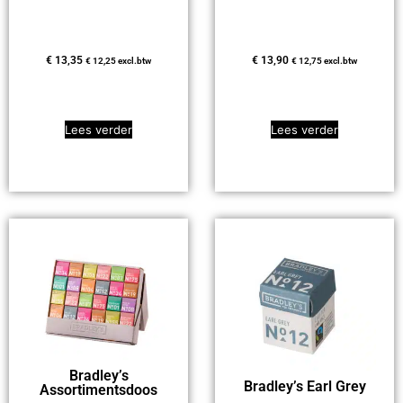
€
13,35
€
13,90
€
12,25
excl.btw
€
12,75
excl.btw
Lees verder
Lees verder
Bradley’s
Bradley’s Earl Grey
Assortimentsdoos