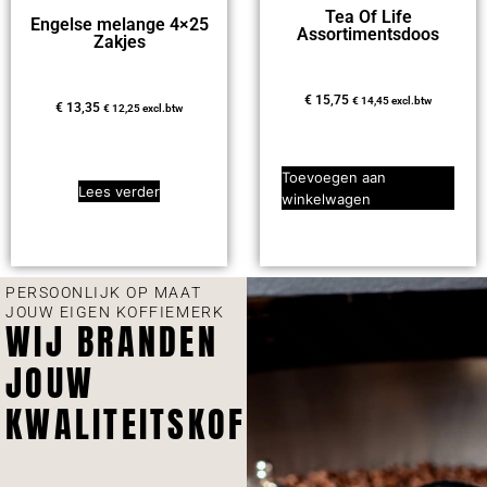
Tea Of Life
Engelse melange 4×25
Assortimentsdoos
Zakjes
€
15,75
€
14,45
excl.btw
€
13,35
€
12,25
excl.btw
Toevoegen aan
Lees verder
winkelwagen
PERSOONLIJK OP MAAT
JOUW EIGEN KOFFIEMERK
WIJ BRANDEN
JOUW
KWALITEITSKOFFIE