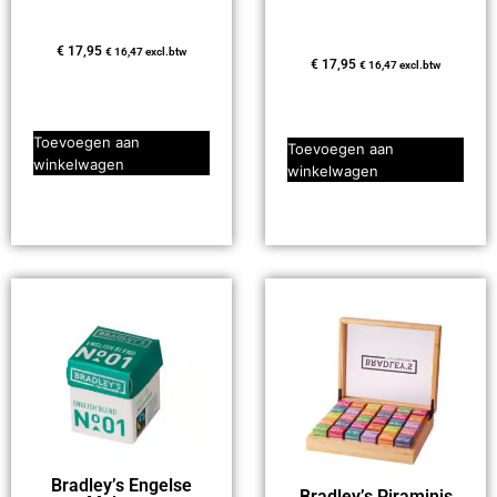
€
17,95
€
16,47
excl.btw
€
17,95
€
16,47
excl.btw
Toevoegen aan
Toevoegen aan
winkelwagen
winkelwagen
Bradley’s Engelse
Bradley’s Piraminis