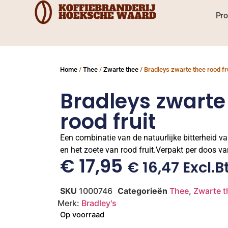
Pro
Home
/
Thee
/
Zwarte thee
/ Bradleys zwarte thee rood fr
Bradleys zwarte
rood fruit
Een combinatie van de natuurlijke bitterheid v
en het zoete van rood fruit.Verpakt per doos va
€
17,95
€
16,47
Excl.b
SKU
1000746
Categorieën
Thee
,
Zwarte t
Merk:
Bradley's
Op voorraad