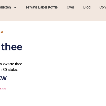
ducten
Private Label Koffie
Over
Blog
Con
uit
 thee
an zwarte thee
n 30 stuks.
tw
hee