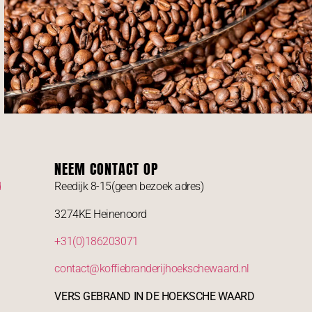
NEEM CONTACT OP
d
Reedijk 8-15(geen bezoek adres)
3274KE Heinenoord
+31(0)186203071
contact@koffiebranderijhoekschewaard.nl
VERS GEBRAND IN DE HOEKSCHE WAARD