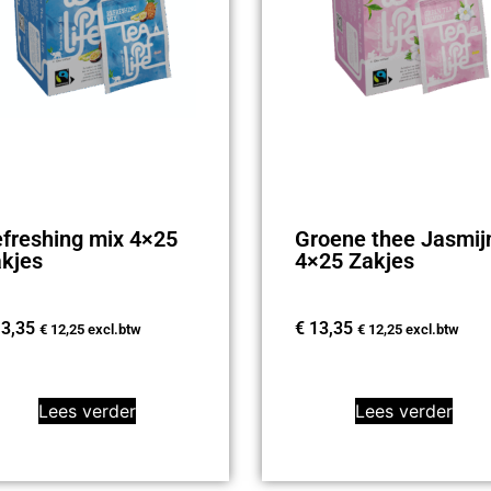
freshing mix 4×25
Groene thee Jasmij
kjes
4×25 Zakjes
3,35
€
13,35
€
12,25
excl.btw
€
12,25
excl.btw
Lees verder
Lees verder