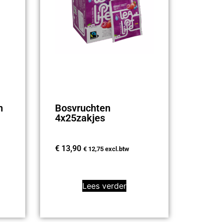
n
Bosvruchten
4x25zakjes
€
13,90
€
12,75
excl.btw
Lees verder