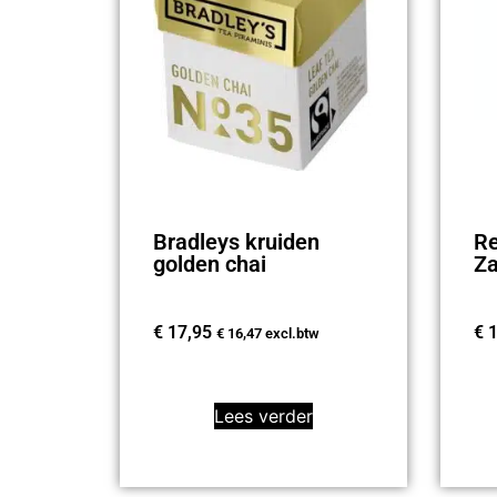
Bradleys kruiden
Re
golden chai
Za
€
17,95
€
1
€
16,47
excl.btw
Lees verder